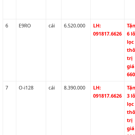
6
E9RO
cái
6.520.000
LH:
Tặ
091817.6626
6 lõ
lọc
th
trị
giá
66
7
O-i128
cái
8.390.000
LH:
Tặ
091817.6626
3 lõ
lọc
th
trị
giá