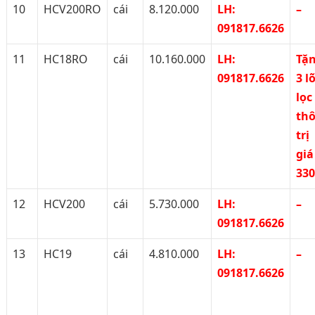
10
HCV200RO
cái
8.120.000
LH:
–
091817.6626
11
HC18RO
cái
10.160.000
LH:
Tặ
091817.6626
3 lõ
lọc
th
trị
giá
33
12
HCV200
cái
5.730.000
LH:
–
091817.6626
13
HC19
cái
4.810.000
LH:
–
091817.6626