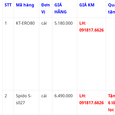
STT
Mã hàng
Đơn
GIÁ
GIÁ KM
Qu
Vị
HÃNG
tặ
1
KT-ERO80
cái
5.180.000
LH:
091817.6626
2
Spido S-
cái
6.490.000
LH:
Tặ
s027
091817.6626
6 lõ
lọc