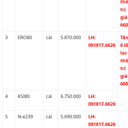
th
trị
giá
66
3
ERO80
cái
5.870.000
LH:
Tặ
091817.6626
6 lõ
lọc
th
trị
giá
66
4
KSI80
cái
6.750.000
LH:
091817.6626
5
N-e239
cái
5.690.000
LH:
091817.6626