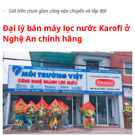
Giá trên ch
ư
a g
ồ
m c
ô
ng v
ậ
n chuy
ể
n v
à
l
ắ
p
đ
ặ
t
Đại lý bán máy lọc nước Karofi ở
Nghệ An chính hãng