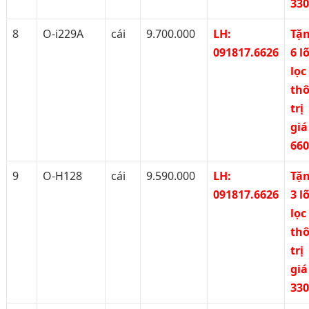
33
8
O-i229A
cái
9.700.000
LH:
Tặ
091817.6626
6 lõ
lọc
th
trị
giá
66
9
O-H128
cái
9.590.000
LH:
Tặ
091817.6626
3 lõ
lọc
th
trị
giá
33