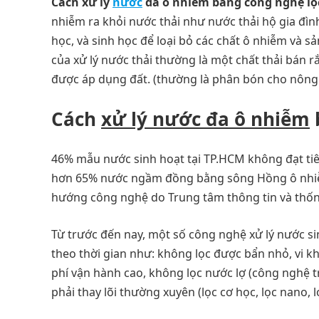
Cách xử lý
nước
đa ô nhiễm bằng công nghệ lọ
nhiễm ra khỏi nước thải như nước thải hộ gia đìn
học, và sinh học để loại bỏ các chất ô nhiễm và 
của xử lý nước thải thường là một chất thải bán r
được áp dụng đất. (thường là phân bón cho nông
Cách
xử lý nước đa ô nhiễm
46% mẫu nước sinh hoạt tại TP.HCM không đạt tiê
hơn 65% nước ngầm đồng bằng sông Hồng ô nhiễm…
hướng công nghệ do Trung tâm thông tin và thốn
Từ trước đến nay, một số công nghệ xử lý nước s
theo thời gian như: không lọc được bẩn nhỏ, vi khu
phí vận hành cao, không lọc nước lợ (công nghệ tr
phải thay lõi thường xuyên (lọc cơ học, lọc nano, 