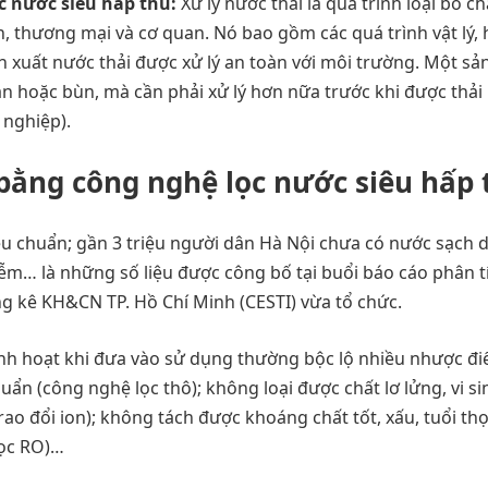
c nước siêu hấp thu:
Xử lý nước thải là quá trình loại bỏ ch
h, thương mại và cơ quan. Nó bao gồm các quá trình vật lý,
sản xuất nước thải được xử lý an toàn với môi trường. Một s
ắn hoặc bùn, mà cần phải xử lý hơn nữa trước khi được thải
 nghiệp).
bằng công nghệ lọc nước siêu hấp 
u chuẩn; gần 3 triệu người dân Hà Nội chưa có nước sạch 
 là những số liệu được công bố tại buổi báo cáo phân t
g kê KH&CN TP. Hồ Chí Minh (CESTI) vừa tổ chức.
inh hoạt khi đưa vào sử dụng thường bộc lộ nhiều nhược đ
ẩn (công nghệ lọc thô); không loại được chất lơ lửng, vi sin
ao đổi ion); không tách được khoáng chất tốt, xấu, tuổi thọ
lọc RO)…