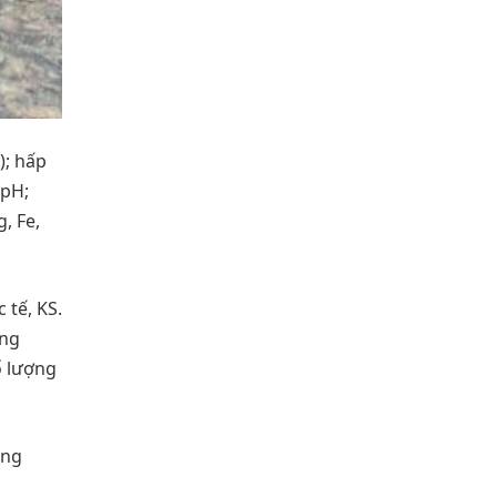
); hấp
 pH;
, Fe,
 tế, KS.
ụng
ố lượng
ông