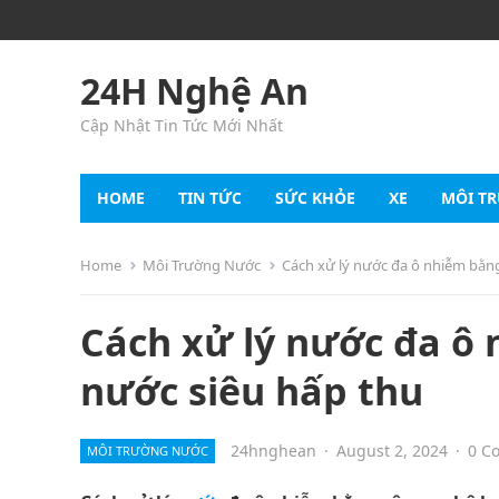
24H Nghệ An
Cập Nhật Tin Tức Mới Nhất
HOME
TIN TỨC
SỨC KHỎE
XE
MÔI T
Home
Môi Trường Nước
Cách xử lý nước đa ô nhiễm bằn
Cách xử lý nước đa ô
nước siêu hấp thu
24hnghean
·
August 2, 2024
·
0 C
MÔI TRƯỜNG NƯỚC