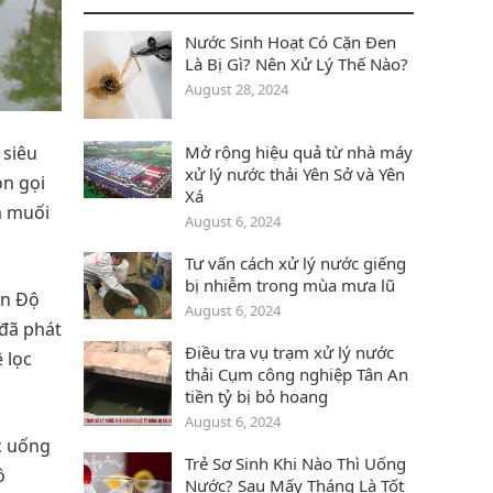
Nước Sinh Hoạt Có Cặn Đen
Là Bị Gì? Nên Xử Lý Thế Nào?
August 28, 2024
Mở rộng hiệu quả từ nhà máy
 siêu
xử lý nước thải Yên Sở và Yên
òn gọi
Xá
m muối
August 6, 2024
Tư vấn cách xử lý nước giếng
bị nhiễm trong mùa mưa lũ
Ấn Độ
August 6, 2024
 đã phát
Điều tra vụ trạm xử lý nước
 lọc
thải Cụm công nghiệp Tân An
tiền tỷ bị bỏ hoang
August 6, 2024
c uống
Trẻ Sơ Sinh Khi Nào Thì Uống
ô
Nước? Sau Mấy Tháng Là Tốt