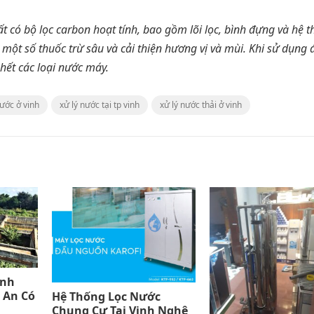
 có bộ lọc carbon hoạt tính, bao gồm lõi lọc, bình đựng và hệ t
một số thuốc trừ sâu và cải thiện hương vị và mùi. Khi sử dụng
 hết các loại nước máy.
nước ở vinh
xử lý nước tại tp vinh
xử lý nước thải ở vinh
inh
 An Có
Hệ Thống Lọc Nước
Chung Cư Tại Vinh Nghệ