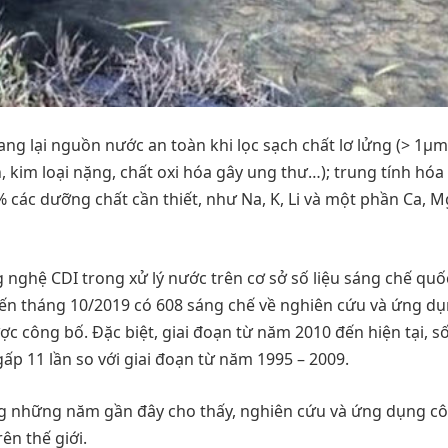
ng lại nguồn nước an toàn khi lọc sạch chất lơ lửng (> 1µm
, kim loại nặng, chất oxi hóa gây ung thư…); trung tính hóa
 các dưỡng chất cần thiết, như Na, K, Li và một phần Ca, Mg
ghệ CDI trong xử lý nước trên cơ sở số liệu sáng chế quốc
đến tháng 10/2019 có 608 sáng chế về nghiên cứu và ứng d
ợc công bố. Đặc biệt, giai đoạn từ năm 2010 đến hiện tại, s
ấp 11 lần so với giai đoạn từ năm 1995 – 2009.
g những năm gần đây cho thấy, nghiên cứu và ứng dụng c
ên thế giới.