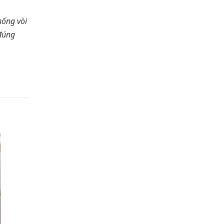
hống vòi
 đúng