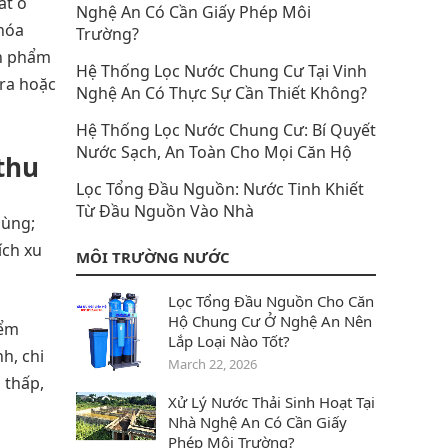
ất ô
Nghệ An Có Cần Giấy Phép Môi
 hóa
Trường?
ản phẩm
Hệ Thống Lọc Nước Chung Cư Tại Vinh
 ra hoặc
Nghệ An Có Thực Sự Cần Thiết Không?
Hệ Thống Lọc Nước Chung Cư: Bí Quyết
Nước Sạch, An Toàn Cho Mọi Căn Hộ
thu
Lọc Tổng Đầu Nguồn: Nước Tinh Khiết
Từ Đầu Nguồn Vào Nhà
dùng;
ích xu
MÔI TRƯỜNG NƯỚC
Lọc Tổng Đầu Nguồn Cho Căn
Hộ Chung Cư Ở Nghệ An Nên
iểm
Lắp Loại Nào Tốt?
h, chi
March 22, 2026
 thấp,
Xử Lý Nước Thải Sinh Hoạt Tại
Nhà Nghệ An Có Cần Giấy
Phép Môi Trường?