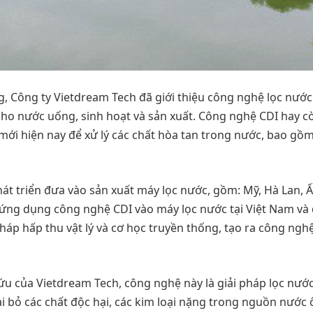
, Công ty Vietdream Tech đã giới thiệu công nghệ lọc nước
cho nước uống, sinh hoạt và sản xuất. Công nghệ CDI hay c
 mới hiện nay để xử lý các chất hòa tan trong nước, bao gồ
át triển đưa vào sản xuất máy lọc nước, gồm: Mỹ, Hà Lan, 
n ứng dụng công nghệ CDI vào máy lọc nước tại Việt Nam và
háp hấp thu vật lý và cơ học truyền thống, tạo ra công nghệ
u của Vietdream Tech, công nghệ này là giải pháp lọc nướ
oại bỏ các chất độc hại, các kim loại nặng trong nguồn nước 