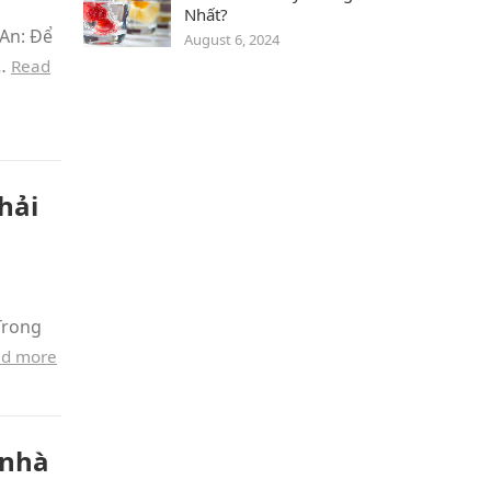
Nhất?
 An: Để
August 6, 2024
a…
Read
hải
Trong
d more
 nhà