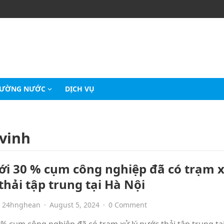
RƯỜNG NƯỚC
DỊCH VỤ
 vinh
ới 30 % cụm công nghiệp đã có trạm x
thải tập trung tại Hà Nội
24hnghean
·
August 5, 2024
·
0 Comment