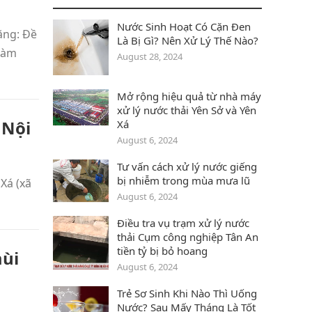
Nước Sinh Hoạt Có Cặn Đen
ặng: Đề
Là Bị Gì? Nên Xử Lý Thế Nào?
 hàm
August 28, 2024
Mở rộng hiệu quả từ nhà máy
xử lý nước thải Yên Sở và Yên
 Nội
Xá
August 6, 2024
Tư vấn cách xử lý nước giếng
bị nhiễm trong mùa mưa lũ
Xá (xã
August 6, 2024
Điều tra vụ trạm xử lý nước
thải Cụm công nghiệp Tân An
tiền tỷ bị bỏ hoang
mùi
August 6, 2024
Trẻ Sơ Sinh Khi Nào Thì Uống
Nước? Sau Mấy Tháng Là Tốt