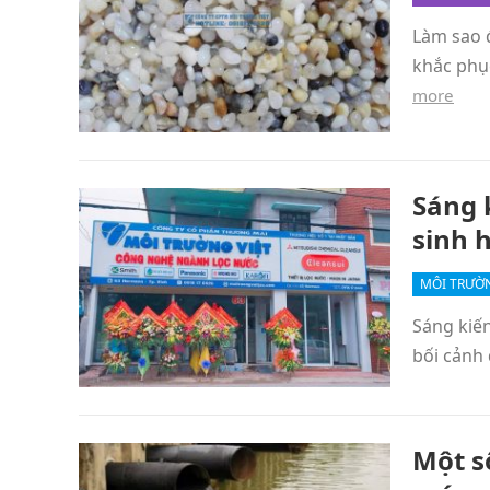
Làm sao đ
khắc phục
more
Sáng 
sinh 
MÔI TRƯỜ
Sáng kiến
bối cảnh 
Một s