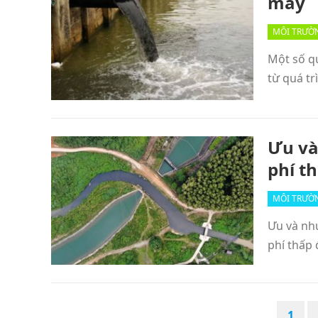
máy
MÔI TRƯỜ
Một số qu
từ quá tr
Ưu và
phí t
MÔI TRƯỜ
Ưu và như
phí thấp 
POSTS
1