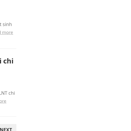
t sinh
d more
 chi
LNT chi
ore
NEXT