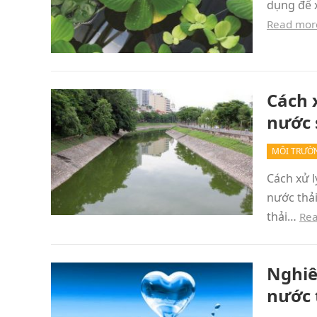
dụng để 
Read mor
Cách 
nước 
MÔI TRƯỜ
Cách xử l
nước thải
thải…
Re
Nghiê
nước 