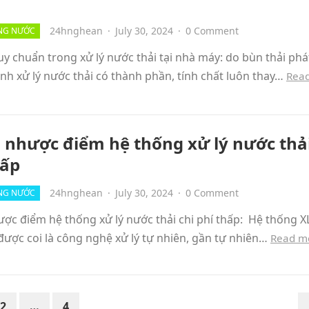
24hnghean
·
July 30, 2024
·
0 Comment
NG NƯỚC
y chuẩn trong xử lý nước thải tại nhà máy: do bùn thải phá
ình xử lý nước thải có thành phần, tính chất luôn thay…
Rea
 nhược điểm hệ thống xử lý nước thải
hấp
24hnghean
·
July 30, 2024
·
0 Comment
NG NƯỚC
ợc điểm hệ thống xử lý nước thải chi phí thấp: Hệ thống X
được coi là công nghệ xử lý tự nhiên, gần tự nhiên…
Read m
2
…
4