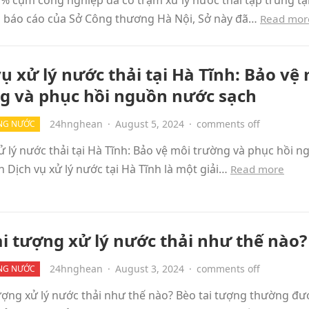
 % cụm công nghiệp đã có trạm xử lý nước thải tập trung tạ
o báo cáo của Sở Công thương Hà Nội, Sở này đã…
Read mor
vụ xử lý nước thải tại Hà Tĩnh: Bảo vệ
g và phục hồi nguồn nước sạch
24hnghean
·
August 5, 2024
·
comments off
NG NƯỚC
ử lý nước thải tại Hà Tĩnh: Bảo vệ môi trường và phục hồi 
 Dịch vụ xử lý nước tại Hà Tĩnh là một giải…
Read more
ai tượng xử lý nước thải như thế nào?
24hnghean
·
August 3, 2024
·
comments off
NG NƯỚC
ượng xử lý nước thải như thế nào? Bèo tai tượng thường đư