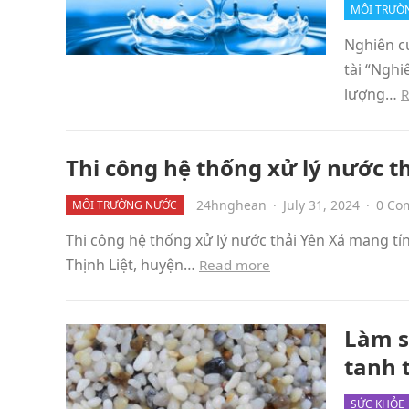
MÔI TRƯỜ
Nghiên c
tài “Ngh
lượng…
R
Thi công hệ thống xử lý nước t
24hnghean
·
July 31, 2024
·
0 Co
MÔI TRƯỜNG NƯỚC
Thi công hệ thống xử lý nước thải Yên Xá mang tí
Thịnh Liệt, huyện…
Read more
Làm s
tanh 
SỨC KHỎE