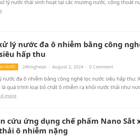
xử lý nước thải sinh hoạt tại các mương nước, cống thoát 
e
xử lý nước đa ô nhiễm bằng công ngh
siêu hấp thu
24hnghean
·
August 2, 2024
·
0 Comment
NG NƯỚC
ý nước đa ô nhiễm bằng công nghệ lọc nước siêu hấp thu: X
 là quá trình loại bỏ chất ô nhiễm ra khỏi nước thải như nư
ad more
n cứu ứng dụng chế phẩm Nano Sắt x
thải ô nhiễm nặng