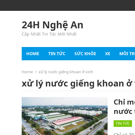
24H Nghệ An
Cập Nhật Tin Tức Mới Nhất
HOME
TIN TỨC
SỨC KHỎE
XE
MÔI T
Home
xử lý nước giếng khoan ở vinh
xử lý nước giếng khoan ở
Chỉ m
nước 
TIN TỨC