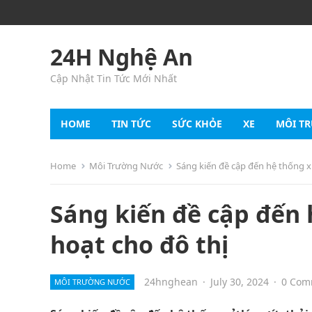
24H Nghệ An
Cập Nhật Tin Tức Mới Nhất
HOME
TIN TỨC
SỨC KHỎE
XE
MÔI T
Home
Môi Trường Nước
Sáng kiến đề cập đến hệ thống xử
Sáng kiến đề cập đến 
hoạt cho đô thị
24hnghean
·
July 30, 2024
·
0 Com
MÔI TRƯỜNG NƯỚC