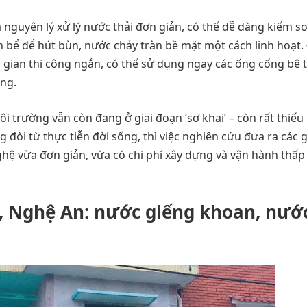
 nguyên lý xử lý nước thải đơn giản, có thể dễ dàng kiểm s
 bể để hút bùn, nước chảy tràn bề mặt một cách linh hoạt.
ời gian thi công ngắn, có thể sử dụng ngay các ống cống bê 
ống.
trường vẫn còn đang ở giai đoạn ‘sơ khai’ – còn rất thiếu 
 đòi từ thực tiễn đời sống, thì việc nghiên cứu đưa ra các g
hệ vừa đơn giản, vừa có chi phí xây dựng và vận hành thấp
, Nghệ An: nước giếng khoan, nướ