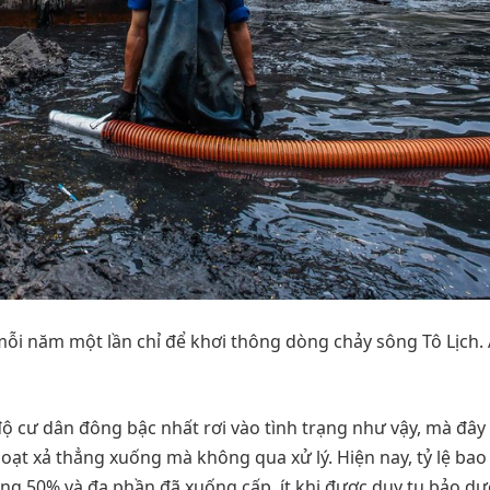
ỗi năm một lần chỉ để khơi thông dòng chảy sông Tô Lịch.
 cư dân đông bậc nhất rơi vào tình trạng như vậy, mà đây 
hoạt xả thẳng xuống mà không qua xử lý. Hiện nay, tỷ lệ ba
ảng 50% và đa phần đã xuống cấp, ít khi được duy tu bảo d