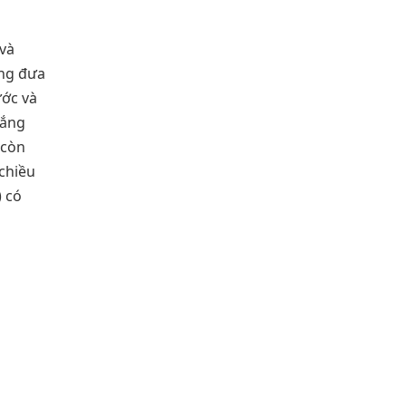
 và
ống đưa
ước và
lắng
 còn
 chiều
) có