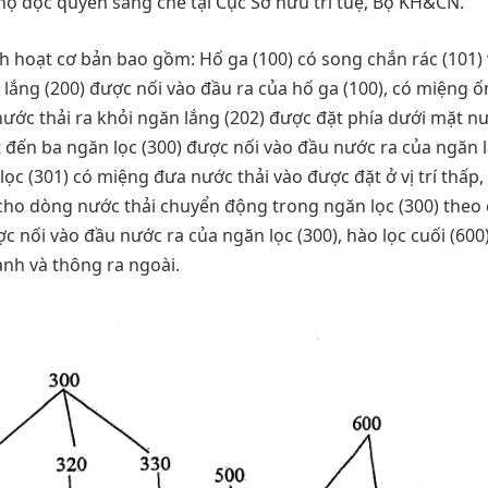
ộ độc quyền sáng chế tại Cục Sở hữu trí tuệ, Bộ KH&CN.
nh hoạt cơ bản bao gồm: Hố ga (100) có song chắn rác (101)
lắng (200) được nối vào đầu ra của hố ga (100), có miệng 
ước thải ra khỏi ngăn lắng (202) được đặt phía dưới mặt n
 đến ba ngăn lọc (300) được nối vào đầu nước ra của ngăn 
lọc (301) có miệng đưa nước thải vào được đặt ở vị trí thấp,
o cho dòng nước thải chuyển động trong ngăn lọc (300) theo
ợc nối vào đầu nước ra của ngăn lọc (300), hào lọc cuối (600
ành và thông ra ngoài.