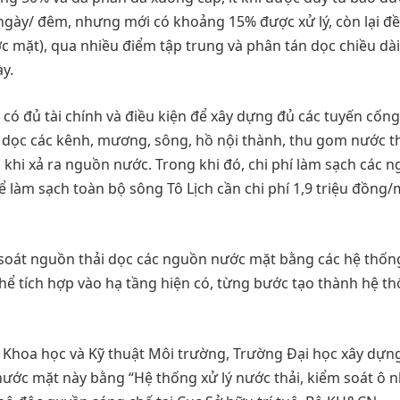
 ngày/ đêm, nhưng mới có khoảng 15% được xử lý, còn lại đề
 mặt), qua nhiều điểm tập trung và phân tán dọc chiều dài
y.
 có đủ tài chính và điều kiện để xây dựng đủ các tuyến cống
 dọc các kênh, mương, sông, hồ nội thành, thu gom nước th
 khi xả ra nguồn nước. Trong khi đó, chi phí làm sạch các 
để làm sạch toàn bộ sông Tô Lịch cần chi phí 1,9 triệu đồng
m soát nguồn thải dọc các nguồn nước mặt bằng các hệ thốn
thể tích hợp vào hạ tầng hiện có, từng bước tạo thành hệ t
n Khoa học và Kỹ thuật Môi trường, Trường Đại học xây dựn
ước mặt này bằng “Hệ thống xử lý nước thải, kiểm soát ô 