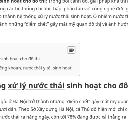
sinh hoạt cho đô thị:
Trong bối cảnh đó, giải pháp khả thi 
g các hệ thống chi phí thấp, phân tán với công nghệ đơn g
o thành hệ thống xử lý nước thải sinh hoạt. Ô nhiễm nước t
hành những “điểm chết” gây mất mỹ quan đô thị và ảnh hưở
sinh hoạt cho đô thị
ng khoan, nước thải y tế, sinh hoạt..
ng
xử lý nước thải
sinh hoạt cho đô
gòi ở Hà Nội trở thành những “điểm chết” gây mất mỹ quan
ời dân. Theo Sở Xây dựng Hà Nội, cả Thủ đô hiện mới chỉ c
nước thải ra hằng ngày, còn tới 78% đang được xả thẳng ra