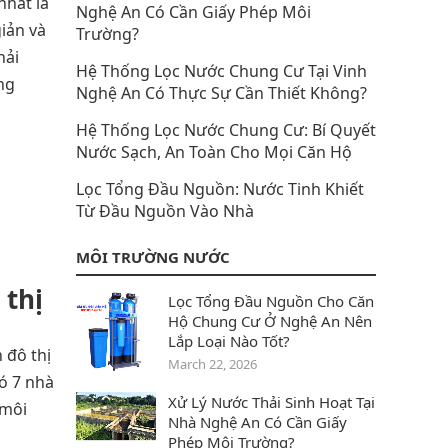
nhất là
Nghệ An Có Cần Giấy Phép Môi
iản và
Trường?
hải
Hệ Thống Lọc Nước Chung Cư Tại Vinh
ng
Nghệ An Có Thực Sự Cần Thiết Không?
Hệ Thống Lọc Nước Chung Cư: Bí Quyết
Nước Sạch, An Toàn Cho Mọi Căn Hộ
Lọc Tổng Đầu Nguồn: Nước Tinh Khiết
Từ Đầu Nguồn Vào Nhà
MÔI TRƯỜNG NƯỚC
 thị
Lọc Tổng Đầu Nguồn Cho Căn
Hộ Chung Cư Ở Nghệ An Nên
Lắp Loại Nào Tốt?
 đô thị
March 22, 2026
ó 7 nhà
Xử Lý Nước Thải Sinh Hoạt Tại
 môi
Nhà Nghệ An Có Cần Giấy
Phép Môi Trường?