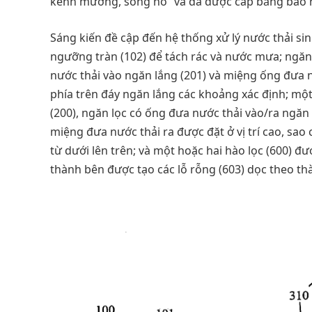
kênh mương, sông hồ” và đã được cấp bằng bảo h
Sáng kiến đề cập đến hệ thống xử lý nước thải si
ngưỡng tràn (102) để tách rác và nước mưa; ngăn 
nước thải vào ngăn lắng (201) và miệng ống đưa n
phía trên đáy ngăn lắng các khoảng xác định; một
(200), ngăn lọc có ống đưa nước thải vào/ra ngăn 
miệng đưa nước thải ra được đặt ở vị trí cao, sa
từ dưới lên trên; và một hoặc hai hào lọc (600) đư
thành bên được tạo các lỗ rỗng (603) dọc theo th