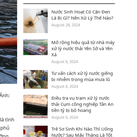
Nước Sinh Hoạt Có Cặn Đen
Là Bị Gì? Nên Xử Lý Thế Nào?
August 28, 2024
Mở rộng hiệu quả từ nhà máy
xử lý nước thải Yên Sở và Yên
Xá
August 6, 2024
Tư vấn cách xử lý nước giếng
bị nhiễm trong mùa mưa lũ
August 6, 2024
 Ảnh:
Điều tra vụ trạm xử lý nước
thải Cụm công nghiệp Tân An
tiền tỷ bị bỏ hoang
August 6, 2024
là tình
o phủ
Trẻ Sơ Sinh Khi Nào Thì Uống
Nước? Sau Mấy Tháng Là Tốt
ưỡng.