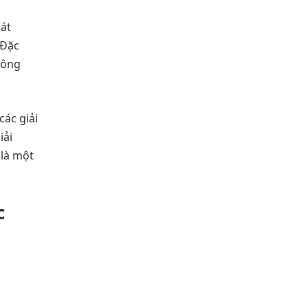
oát
 Đặc
tông
các giải
iải
 là một
c