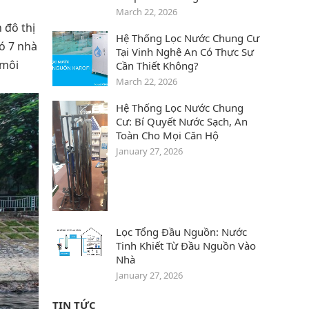
March 22, 2026
 đô thị
Hệ Thống Lọc Nước Chung Cư
ó 7 nhà
Tại Vinh Nghệ An Có Thực Sự
 môi
Cần Thiết Không?
March 22, 2026
Hệ Thống Lọc Nước Chung
Cư: Bí Quyết Nước Sạch, An
Toàn Cho Mọi Căn Hộ
January 27, 2026
Lọc Tổng Đầu Nguồn: Nước
Tinh Khiết Từ Đầu Nguồn Vào
Nhà
January 27, 2026
TIN TỨC