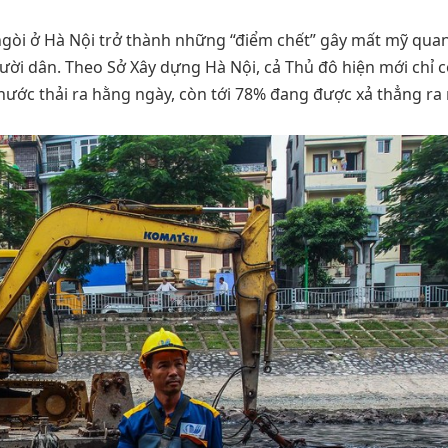
gòi ở Hà Nội trở thành những “điểm chết” gây mất mỹ quan
ời dân. Theo Sở Xây dựng Hà Nội, cả Thủ đô hiện mới chỉ c
nước thải ra hằng ngày, còn tới 78% đang được xả thẳng ra