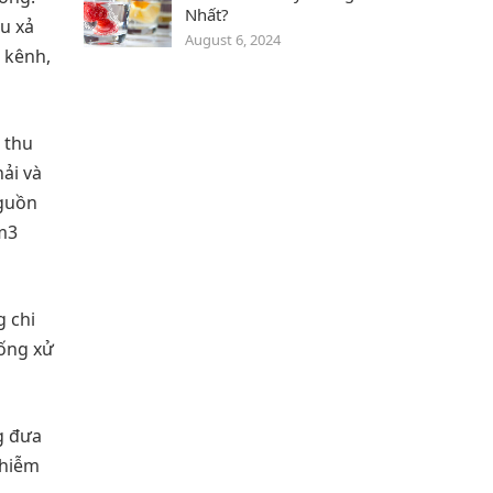
Nhất?
u xả
August 6, 2024
 kênh,
 thu
ải và
nguồn
/m3
g chi
hống xử
g đưa
nhiễm