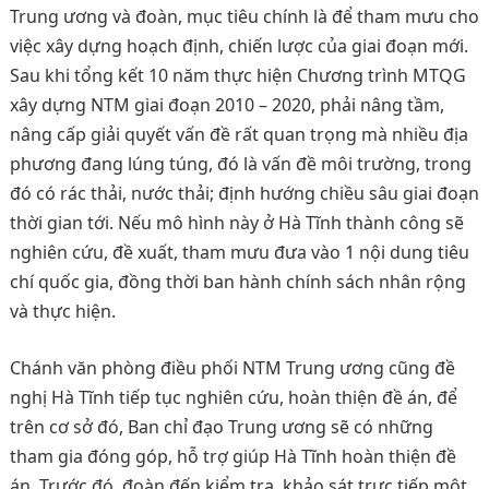
Trung ương và đoàn, mục tiêu chính là để tham mưu cho
việc xây dựng hoạch định, chiến lược của giai đoạn mới.
Sau khi tổng kết 10 năm thực hiện Chương trình MTQG
xây dựng NTM giai đoạn 2010 – 2020, phải nâng tầm,
nâng cấp giải quyết vấn đề rất quan trọng mà nhiều địa
phương đang lúng túng, đó là vấn đề môi trường, trong
đó có rác thải, nước thải; định hướng chiều sâu giai đoạn
thời gian tới. Nếu mô hình này ở Hà Tĩnh thành công sẽ
nghiên cứu, đề xuất, tham mưu đưa vào 1 nội dung tiêu
chí quốc gia, đồng thời ban hành chính sách nhân rộng
và thực hiện.
Chánh văn phòng điều phối NTM Trung ương cũng đề
nghị Hà Tĩnh tiếp tục nghiên cứu, hoàn thiện đề án, để
trên cơ sở đó, Ban chỉ đạo Trung ương sẽ có những
tham gia đóng góp, hỗ trợ giúp Hà Tĩnh hoàn thiện đề
án. Trước đó, đoàn đến kiểm tra, khảo sát trực tiếp một