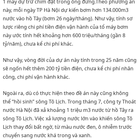
1 máy dự trữ chìm đặt trong ống đứng.Theo phương án
này, mỗi ngày TP Hà Nội dự kiến bơm hơn 134.000m3
nước vào hồ Tây (bơm 26 ngày/tháng). Như vậy, tính sơ
lược riêng chi phí tiền điện vận hành của tổ máy bơm
này ước tính hết khoảng hơn 600 triệu/tháng (gần 8
tỷ/năm), chưa kể chi phí khác.
Như vậy, vòng đời của dự án này tính trong 25 năm cũng
sẽ ngốn hết thêm 200 tỷ tiền điện, chưa kể chi phí nhân
công, chi phí vận hành khác.
Ngoài ra, dù có thực hiện theo đề án này cũng không
thể “hồi sinh” sông Tô Lịch. Trong tháng 7, công ty Thoát
nước Hà Nội đã xả khoảng 1 triệu m3 nước từ hồ Tây ra
sông Tô Lịch. Việc xả lượng nước lớn vào khiến sông Tô
Lịch thay đổi bất ngờ, từ màu nước đen, ô nhiễm trước
chuyển sang nước khá trong và xanh.