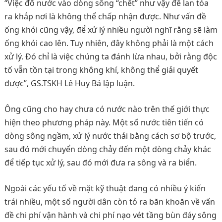
“Việc đổ nước vào dòng sông “chết” như vậy để lan tỏa
ra khắp nơi là không thể chấp nhận được. Như vấn đề
ống khói cũng vậy, để xử lý nhiều người nghĩ rằng sẽ làm
ống khói cao lên. Tuy nhiên, đây không phải là một cách
xử lý. Đó chỉ là việc chúng ta đánh lừa nhau, bởi rằng độc
tố vẫn tồn tại trong không khí, không thể giải quyết
được”, GS.TSKH Lê Huy Bá lập luận.
Ông cũng cho hay chưa có nước nào trên thế giới thực
hiện theo phương pháp này. Một số nước tiên tiến có
dòng sông ngầm, xử lý nước thải bằng cách sơ bộ trước,
sau đó mới chuyển dòng chảy đến một dòng chảy khác
để tiếp tục xử lý, sau đó mới đưa ra sông và ra biển.
Ngoài các yếu tố về mặt kỹ thuật đang có nhiều ý kiến
trái nhiều, một số người dân còn tỏ ra băn khoăn về vấn
đề chi phí vận hành và chi phí nạo vét tầng bùn đáy sông