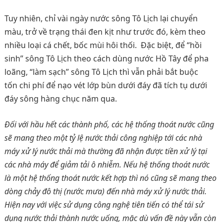
Tuy nhiên, chỉ vài ngày nước sông Tô Lịch lại chuyển
màu, trở về trạng thái đen kịt như trước đó, kèm theo
nhiều loại cá chết, bốc mùi hôi thối. Đặc biệt, để “hồi
sinh” sông Tô Lịch theo cách dùng nước Hồ Tây để pha
loãng, “làm sạch” sông Tô Lịch thì vẫn phải bắt buộc
tốn chi phí để nạo vét lớp bùn dưới đáy đã tích tụ dưới
đáy sông hàng chục năm qua.
Đối với hầu hết các thành phố, các hệ thống thoát nước cũng
sẽ mang theo một tỷ lệ nước thải công nghiệp tới các nhà
máy xử lý nước thải mà thường đã nhận được tiền xử lý tại
các nhà máy để giảm tải ô nhiễm. Nếu hệ thống thoát nước
là một hệ thống thoát nước kết hợp thì nó cũng sẽ mang theo
dòng chảy đô thị (nước mưa) đến nhà máy xử lý nước thải.
Hiện nay với việc sử dụng công nghệ tiên tiến có thể tái sử
dụng nước thải thành nước uống, mặc dù vấn đề này vẫn còn