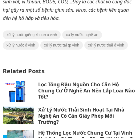
sinh vật, vi khuẩn, BOD5, COD,…Đây là các chất vô cùng độc
hại gây ra một số bệnh: giun sán, virus, các bệnh liên quan
đến hệ hô hấp và tiêu hóa.
xử lý nước giếng khoan ở vinh
xử lý nước nghệ an
xử lý nước ở vinh
xử lý nước tại tp vinh
xử lý nước thải ở vinh
Related Posts
Lọc Tổng Đầu Nguồn Cho Căn Hộ
Chung Cư Ở Nghệ An Nên Lắp Loại Nào
Tốt?
Xử Lý Nước Thải Sinh Hoạt Tại Nhà
Nghệ An Có Cần Giấy Phép Môi
Trường?
Hệ Thống Lọc Nước Chung Cư Tại Vinh